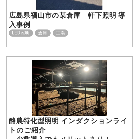
広島県福山市の某倉庫 軒下照明 導
入事例
LED照明
倉庫
工場
酪農特化型照明 インダクションライ
トのご紹介