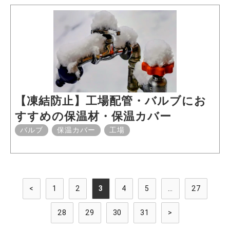
【凍結防止】工場配管・バルブにお
すすめの保温材・保温カバー
バルブ
保温カバー
工場
<
1
2
3
4
5
…
27
28
29
30
31
>