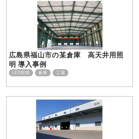
広島県福山市の某倉庫 高天井用照
明 導入事例
LED照明
倉庫
工場