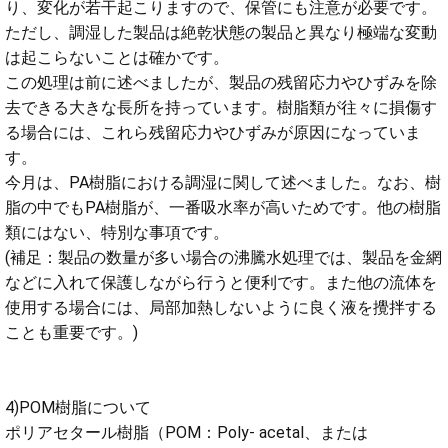
り、変化が若干起こりますので、保管にも注意が必要です。
ただし、調湿した製品は絶乾状態の製品と異なり極端な変動
は起こらないことは確かです。
この処理は前に述べましたが、製品の残留応力やひずみを除
去できる大きな長所を持っています。樹脂類が往々に損傷す
る場合には、これら残留応力やひずみが原因になっていま
す。
今月は、PA樹脂における調湿に関して述べました。なお、樹
脂の中でもPA樹脂が、一番吸水率が高いためです。他の樹脂
類にはない、特別な事項です。
(補足：製品の数量が多い場合の沸騰水処理では、製品を金網
などに入れて保護しながら行うと便利です。また他の流体を
使用する場合には、局部加熱しないように良く液を攪拌する
ことも重要です。)
4)POM樹脂について
ポリアセタール樹脂（POM：Poly- acetal、または