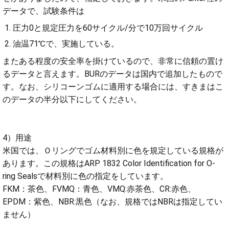
データで、試験条件は
圧力0と規定圧力を60サイクル/分で10万回サイクル
油温71℃で、実施している。
またある程度の安全率を掛けているので、非常に信頼の置け
るデータと言えます。BURのデータは国内で追加したもので
す。なお、シリコーンゴムに適用する場合には、すきまはこ
のデータの半分以下にしてください。
4）用途
米国では、Ｏリングでゴム材料別に色を規定している規格が
あります。この規格はARP 1832 Color Identification for O-
ring Sealsで材料別に色の指定をしています。
FKM：茶色、FVMQ：青色、VMQ:赤茶色、CR:赤色、
EPDM：紫色、NBR:黒色（なお、規格ではNBRは指定してい
ません）