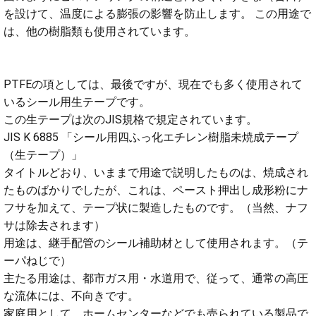
を設けて、温度による膨張の影響を防止します。 この用途で
は、他の樹脂類も使用されています。
PTFEの項としては、最後ですが、現在でも多く使用されて
いるシール用生テープです。
この生テープは次のJIS規格で規定されています。
JIS K 6885 「シール用四ふっ化エチレン樹脂未焼成テープ
（生テープ）」
タイトルどおり、いままで用途で説明したものは、焼成され
たものばかりでしたが、これは、ペースト押出し成形粉にナ
フサを加えて、テープ状に製造したものです。（当然、ナフ
サは除去されます）
用途は、継手配管のシール補助材として使用されます。（テ
ーパねじで）
主たる用途は、都市ガス用・水道用で、従って、通常の高圧
な流体には、不向きです。
家庭用として、ホームセンターなどでも売られている製品で