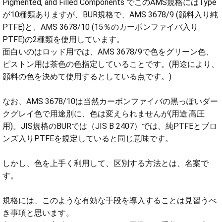
Pigmented, and Filled Components でこのAMS規格にはType
が10種類ありますが、BUR規格で、AMS 3678/9 (顔料入り純
PTFE)と、AMS 3678/10 (15％のカーボンファイバ入り
PTFE)の2種類を使用しています。
面白いのはロッド用では、AMS 3678/9で色をグリーン色、
ピストン用は茶色の色指定していることです。(用途により、
顔料の色を決めて使用するとしている点です。)
なお、AMS 3678/10は当然カーボンファイバの黒っぽいダー
クグレイ色で用途別に、色は変えられませんが(用途:高圧
用)。JIS規格のBURでは（JIS B 2407）では、純PTFEとブロ
ンズ入りPTFEを規定していると同じ意味です。
しかし、色を上手く利用して、区別する方法とは、名案で
す。
規格には、このような有効な手段を導入することは見習うべ
き事項と思います。