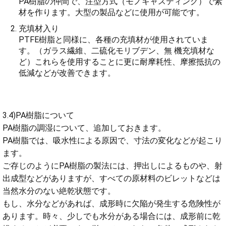
PA樹脂の仲間で、注型方式（モノキャスティング）で素
材を作ります。大型の製品などに使用が可能です。
充填材入り
PTFE樹脂と同様に、各種の充填材が使用されていま
す。（ガラス繊維、二硫化モリブデン、無 機充填材な
ど）これらを使用することに更に耐摩耗性、摩擦抵抗の
低減などが改善できます。
3.4)PA樹脂について
PA樹脂の調湿について、追加しておきます。
PA樹脂では、吸水性による原因で、寸法の変化などが起こり
ます。
ご存じのようにPA樹脂の製法には、押出しによるものや、射
出成型などがありますが、すべての原材料のビレットなどは
当然水分のない絶乾状態です。
もし、水分などがあれば、成形時に欠陥が発生する危険性が
あります。時々、少しでも水分がある場合には、成形前に乾