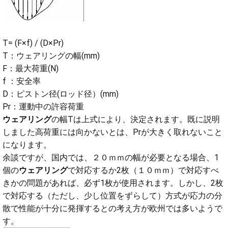
T= (F×f) / (D×Pr)
T：ウェアリングの幅(mm)
F：最大荷重(N)
f ：安全率
D：ピストン径(ロッド径）(mm)
Pr：運動中の許容荷重
ウェアリング
の幅Tは上式により、決定されます。既に説明
しました高荷重には向かないとは、Prが大きく取れないこと
になります。
余談ですが、
国内では、２０ｍｍの幅が必要となる場合、1
個の
ウェアリング
で対応するか2枚（１０ｍｍ）で対応すべ
きかの問題があれば、必ず1枚が使用されます。しかし、2枚
で対応する（ただし、少し位置をずらして）方式が応力の分
散で性能が十分に発揮するとの考え方が欧州では多いようで
す。