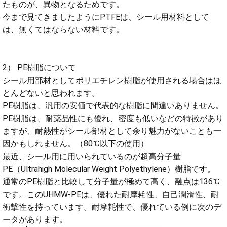
たものが、異物となるためです。
今まで見てきましたようにPTFEは、シール用材料として
は、無くてはならない材料です。
2） PE樹脂について
シール用部材としてポリエチレン樹脂が使用される場合はほ
とんどないと思われます。
PE樹脂は、汎用の安価で代表的な樹脂に間違いありません。
PE樹脂は、耐薬品性にも優れ、密度も低いなどの特徴があり
ますが、耐熱性がシール部材として余り魅力がないことも一
因かもしれません。（80℃以下の使用）
最近、シール用に用いられているのが超高分子量
PE（Ultrahigh Molecular Weight Polyethylene）樹脂です。
通常のPE樹脂と比較して分子量が極めて高く、融点は136℃
です。このUHMW-PEは、優れた耐摩耗性、自己潤滑性、耐
衝撃性を持っています。耐摩耗性で、優れている例に次のデ
ータがあります。