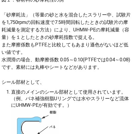
「砂摩耗法」（等量の砂と水を混合したスラリー中、試験片
を1,750rpmの回転速度で7.5時間回転したときの試験片の摩
耗減量を測定する方法）により、UHMW-PEの摩耗減量（容
量）を１としたときの砂摩耗指数で捉える。
また摩擦係数もPTFEと比較してもあまり遜色がないほど低
い値です。
水潤滑の場合、動摩擦係数 0.05～0.10(PTFEでは0.04～0.08)
です。素材には丸棒やシートなどがあります。
シール部材として、
直接のメインのシール部材として使用されています。
（例、バネ補強樹脂Uリングでは水やスラリーなど流体
にUHMW-PEが有効です。）