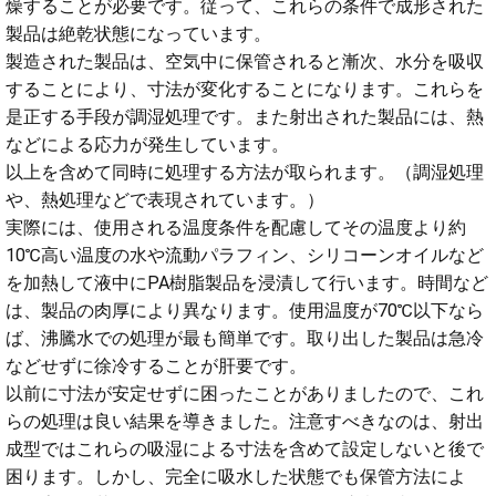
燥することが必要です。従って、これらの条件で成形された
製品は絶乾状態になっています。
製造された製品は、空気中に保管されると漸次、水分を吸収
することにより、寸法が変化することになります。これらを
是正する手段が調湿処理です。また射出された製品には、熱
などによる応力が発生しています。
以上を含めて同時に処理する方法が取られます。（調湿処理
や、熱処理などで表現されています。）
実際には、使用される温度条件を配慮してその温度より約
10℃高い温度の水や流動パラフィン、シリコーンオイルなど
を加熱して液中にPA樹脂製品を浸漬して行います。時間など
は、製品の肉厚により異なります。使用温度が70℃以下なら
ば、沸騰水での処理が最も簡単です。取り出した製品は急冷
などせずに徐冷することが肝要です。
以前に寸法が安定せずに困ったことがありましたので、これ
らの処理は良い結果を導きました。注意すべきなのは、射出
成型ではこれらの吸湿による寸法を含めて設定しないと後で
困ります。しかし、完全に吸水した状態でも保管方法によ