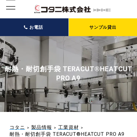
お電話
サンプル貸出
耐熱・耐切創手袋 TERACUT®HEATCUT
PRO A9
コタニ
製品情報
工業資材
耐熱・耐切創手袋 TERACUT®HEATCUT PRO A9