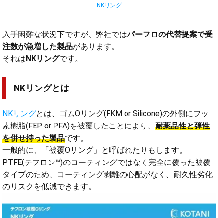
NKリング
入手困難な状況下ですが、弊社では
パーフロの代替提案で受
注数が急増した製品
があります。
それは
NKリング
です。
NKリングとは
NKリング
とは、ゴムOリング(FKM or Silicone)の外側にフッ
素樹脂(FEP or PFA)を被覆したことにより、
耐薬品性と弾性
を併せ持った製品
です。
一般的に、「被覆Oリング」と呼ばれたりもします。
PTFE(テフロン™)のコーティングではなく完全に覆った被覆
タイプのため、コーティング剥離の心配がなく、耐久性劣化
のリスクを低減できます。