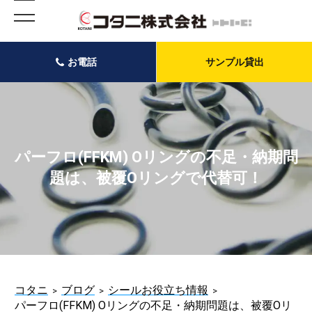
お電話
サンプル貸出
パーフロ(FFKM) Oリングの不足・納期問
題は、被覆Oリングで代替可！
コタニ
ブログ
シールお役立ち情報
パーフロ(FFKM) Oリングの不足・納期問題は、被覆Oリ