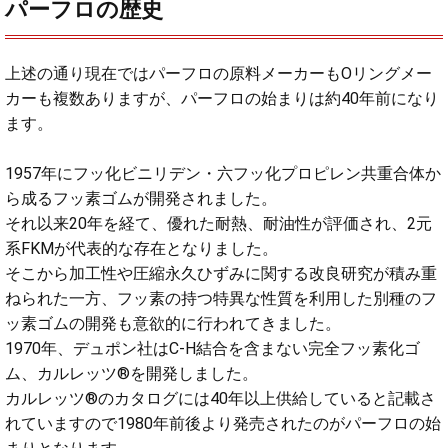
パーフロの歴史
上述の通り現在ではパーフロの原料メーカーもOリングメー
カーも複数ありますが、パーフロの始まりは約40年前になり
ます。
1957年にフッ化ビニリデン・六フッ化プロピレン共重合体か
ら成るフッ素ゴムが開発されました。
それ以来20年を経て、優れた耐熱、耐油性が評価され、2元
系FKMが代表的な存在となりました。
そこから加工性や圧縮永久ひずみに関する改良研究が積み重
ねられた一方、フッ素の持つ特異な性質を利用した別種のフ
ッ素ゴムの開発も意欲的に行われてきました。
1970年、デュポン社はC-H結合を含まない完全フッ素化ゴ
ム、カルレッツ®を開発しました。
カルレッツ®のカタログには40年以上供給していると記載さ
れていますので1980年前後より発売されたのがパーフロの始