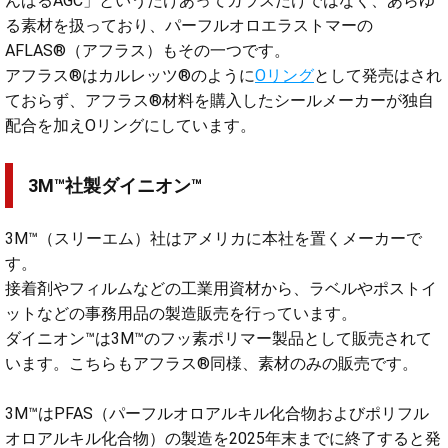
んばるAGC」というだけあってガラスだけではなく、あらゆ
る素材を扱っており、パーフルオロエラストマーの
AFLAS®（アフラス）もその一つです。
アフラス®はカルレッツ®のように
Oリング
として発売はされ
ておらず、アフラス®材料を購入したシールメーカーが独自
配合を加えOリングにしています。
3M™社製ダイニオン™
3M™（スリーエム）社はアメリカに本社を置くメーカーで
す。
接着剤やフィルムなどの工業用資材から、ラベルやポストイ
ットなどの事務用品の製造販売を行っています。
ダイニオン™は3M™のフッ素ポリマー製品として販売されて
います。こちらもアフラス®同様、素材のみの販売です。
3M™はPFAS（パーフルオロアルキル化合物およびポリフル
オロアルキル化合物）の製造を2025年末までに終了すると発