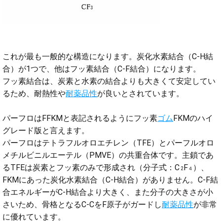
これが最も一般的な構造になります。炭化水素結合（C-H結
合）が1つで、他はフッ素結合（C-F結合）になります。
フッ素結合は、炭素と水素の結合よりも大きくて安定してい
るため、耐熱性や
耐薬品性
が良いとされています。
パーフロはFFKMと表記されるようにフッ素
ゴム
FKMのハイ
グレード版と言えます。
パーフロはテトラフルオロエチレン（TFE）とパーフルオロ
メチルビニルエーテル（PMVE）の共重合体です。主鎖であ
るTFEは炭素とフッ素のみで形成され（分子式：C
F
）、
2
４
FKMにあった炭化水素結合（C-H結合）がありません。C-F結
合エネルギーがC-H結合より大きく、また分子の大きさが小
さいため、骨格となるC-CをF原子がガードし
耐薬品性
が非常
に優れています。