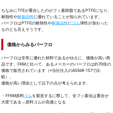
ちなみにTFEが重合したのがフッ素樹脂であるPTFEになり、
耐熱性や
耐薬品性
に優れていることが知られています。
パーフロはPTFEの耐熱性や
耐薬品性
に
ゴム
弾性が加わった
ものとも言えそうです。
価格からみるパーフロ
パーフロは非常に優れた材料であるがゆえに、価格が高い商
品です。FKMと比べて、あるメーカーのパーフロは約70倍の
価格で販売されています（※当社仕入のAS568-157で比
較）。
価格が高い理由として以下の点が考えられます。
・FFKM原料
ゴム
を製造するに際して、全フッ素化は重合が
大変である→原料ゴムが高価となる