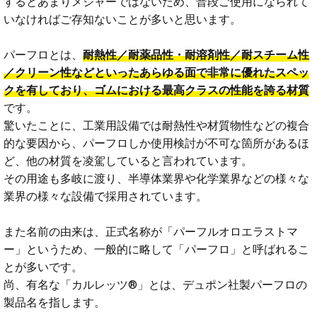
するとあまりメジャーではないため、普段ご使用になられて
いなければご存知ないことが多いと思います。
パーフロとは、
耐熱性／耐薬品性・耐溶剤性／耐スチーム性
／クリーン性などといったあらゆる面で非常に優れたスペッ
クを有しており、ゴムにおける最高クラスの性能を誇る材質
です。
驚いたことに、工業用設備では耐熱性や材質物性などの複合
的な要因から、パーフロしか使用検討が不可な箇所があるほ
ど、他の材質を凌駕していると言われています。
その用途も多岐に渡り、半導体業界や化学業界などの様々な
業界の様々な設備で採用されています。
また名前の由来は、正式名称が「パーフルオロエラストマ
ー」というため、一般的に略して「パーフロ」と呼ばれるこ
とが多いです。
尚、有名な「カルレッツ®」とは、デュポン社製パーフロの
製品名を指します。