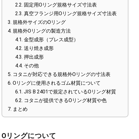
2.2.
固定用Oリング規格サイズ寸法表
2.3.
真空フランジ用Oリング規格サイズ寸法表
3.
規格外サイズのOリング
4.
規格外Oリングの製造方法
4.1.
金型成形（プレス成型）
4.2.
送り焼き成形
4.3.
押出成形
4.4.
その他
5.
コタニが対応できる規格外Oリングの寸法表
6.
Oリングに使用されるゴム材質について
6.1.
JIS B 2401で規定されているOリング材質
6.2.
コタニが提供できるOリング材質や色
7.
まとめ
Oリングについて