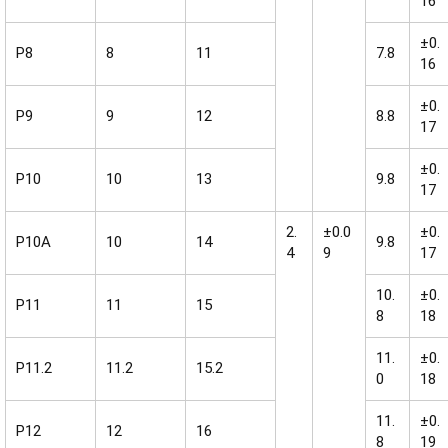
16
±0.
P8
8
11
7.8
16
±0.
P9
9
12
8.8
17
±0.
P10
10
13
9.8
17
2.
±0.0
±0.
P10A
10
14
9.8
4
9
17
10.
±0.
P11
11
15
8
18
11.
±0.
P11.2
11.2
15.2
0
18
11.
±0.
P12
12
16
8
19