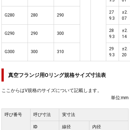
9.3
01
27
±2.
G280
280
290
9.3
07
28
±2.
G290
290
300
9.3
14
29
±2.
G300
300
310
9.3
20
真空フランジ用Oリング規格サイズ寸法表
ここからはV規格のサイズについて記載します。
単位:mm
呼び番号
呼び寸法
実寸法
ID
線径
内径