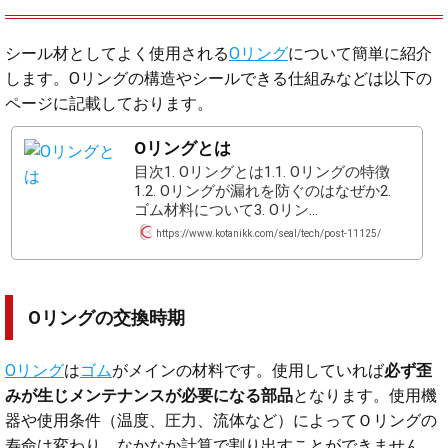
シール材としてよく使用される
Oリング
について簡単に紹介
します。Oリングの構造やシールできる仕組みなどは以下の
ページに記載しております。
Oリングとは
目次1. Oリングとは1.1. Oリングの特徴
1.2. Oリングが漏れを防ぐのはなぜか2. 
ゴム材料について3. Oリン...
https://www.kotanikk.com/seal/tech/post-11125/
Oリングの交換時期
Oリング
は
ゴム
がメインの材料です。使用していれば
必ず歪
みが生じメンテナンスが必要になる部品
となります。使用機
器や使用条件（温度、圧力、流体など）によってＯリングの
寿命は変わり、なかなか計算で割り出すことができません。