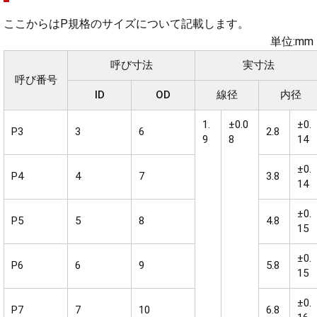
ここからはP規格のサイズについて記載します。
単位:mm
呼び寸法
実寸法
呼び番号
ID
OD
線径
内径
1.
±0.0
±0.
P3
3
6
2.8
9
8
14
±0.
P4
4
7
3.8
14
±0.
P5
5
8
4.8
15
±0.
P6
6
9
5.8
15
±0.
P7
7
10
6.8