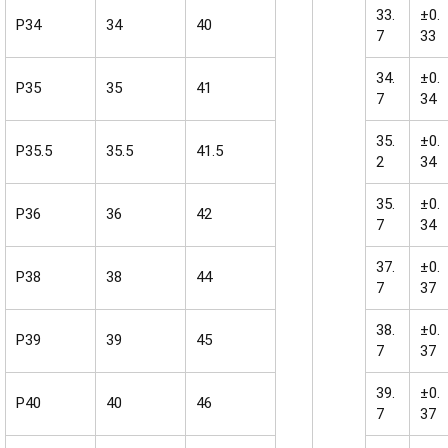
33.
±0.
P34
34
40
7
33
34.
±0.
P35
35
41
7
34
35.
±0.
P35.5
35.5
41.5
2
34
35.
±0.
P36
36
42
7
34
37.
±0.
P38
38
44
7
37
38.
±0.
P39
39
45
7
37
39.
±0.
P40
40
46
7
37