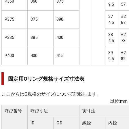
P360
360
375
9.5
57
37
±2.
P375
375
390
4.5
67
38
±2.
P385
385
400
4.5
73
39
±2.
P400
400
415
9.5
82
固定用Oリング規格サイズ寸法表
ここからはG規格のサイズについて記載します。
単位:mm
呼び番号
呼び寸法
実寸法
ID
OD
線径
内径