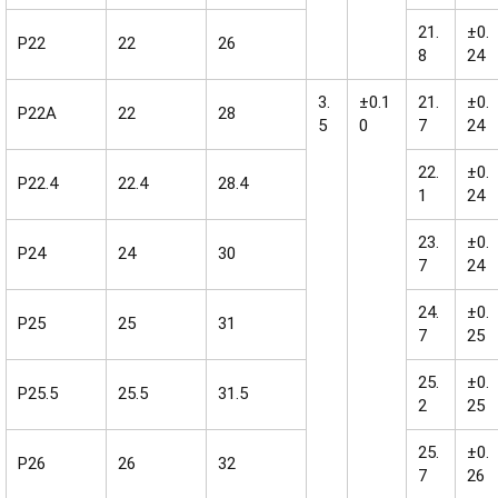
21.
±0.
P22
22
26
8
24
3.
±0.1
21.
±0.
P22A
22
28
5
0
7
24
22.
±0.
P22.4
22.4
28.4
1
24
23.
±0.
P24
24
30
7
24
24.
±0.
P25
25
31
7
25
25.
±0.
P25.5
25.5
31.5
2
25
25.
±0.
P26
26
32
7
26