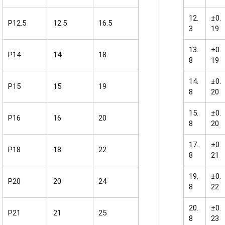
12.
±0.
P12.5
12.5
16.5
3
19
13.
±0.
P14
14
18
8
19
14.
±0.
P15
15
19
8
20
15.
±0.
P16
16
20
8
20
17.
±0.
P18
18
22
8
21
19.
±0.
P20
20
24
8
22
20.
±0.
P21
21
25
8
23