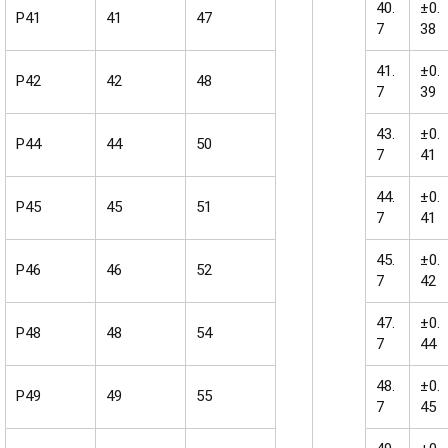
40.
±0.
P41
41
47
7
38
41.
±0.
P42
42
48
7
39
43.
±0.
P44
44
50
7
41
44.
±0.
P45
45
51
7
41
45.
±0.
P46
46
52
7
42
47.
±0.
P48
48
54
7
44
48.
±0.
P49
49
55
7
45